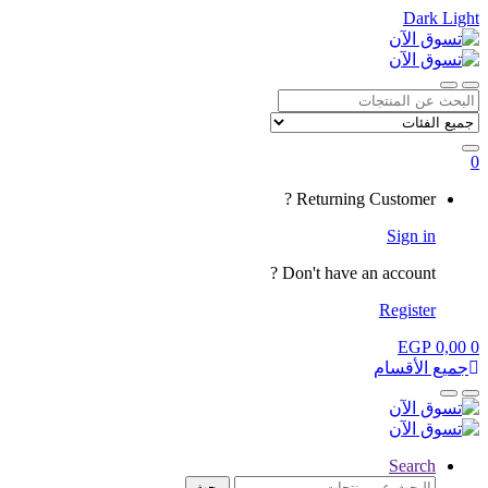
Dark
Light
Skip
Skip
to
to
navigation
content
Close
Open
Search
for:
0
My
Returning Customer ?
Account
Sign in
Don't have an account ?
Register
EGP
0,00
0
جميع الأقسام
Close
Open
Search
البحث
بحث