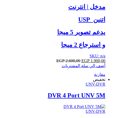
مدخل | انترنت
اتنين USP
يدعم تصوير 5 ميجا
و استرجاع 2 ميجا
SKU: n/a
EGP
2.600,00
EGP
1.900,00
أضف الي سلة المشتريات
مقارنة
تخفيض
UNV-DVR
DVR 4 Port UNV 5M
UNV-DVR