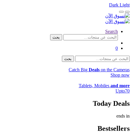
Dark
Light
Skip
Skip
Close
Open
to
to
navigation
content
Search
البحث
بحث
عن:
0
البحث
بحث
عن:
Catch Big
Deals
on the Cameras
Shop now
Tablets, Mobiles
and more
Upto
70
Today Deals
ends in
Bestsellers