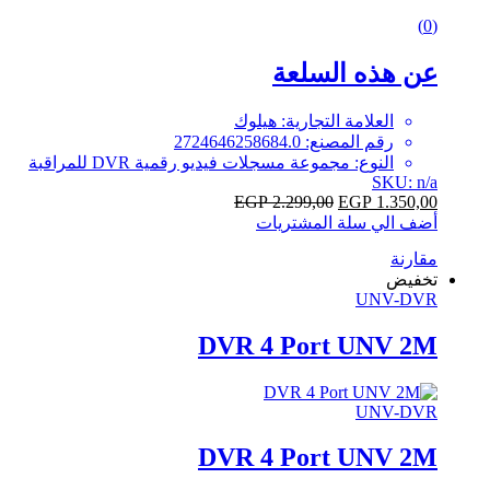
0
(0)
out
of
عن هذه السلعة
5
العلامة التجارية: هيلوك
رقم المصنع: 2724646258684.0
النوع: مجموعة مسجلات فيديو رقمية DVR للمراقبة
SKU: n/a
EGP
2.299,00
EGP
1.350,00
أضف الي سلة المشتريات
مقارنة
تخفيض
UNV-DVR
DVR 4 Port UNV 2M
UNV-DVR
DVR 4 Port UNV 2M