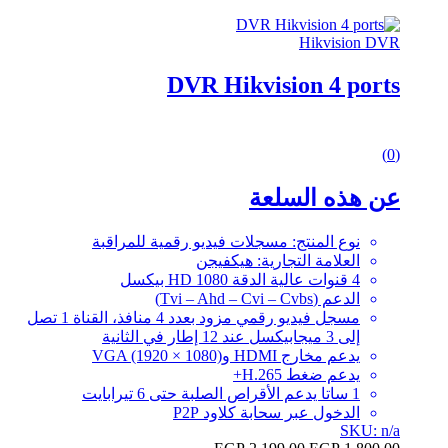
Hikvision DVR
DVR Hikvision 4 ports
0
(0)
out
of
عن هذه السلعة
5
نوع المنتج: مسجلات فيديو رقمية للمراقبة
العلامة التجارية: هيكفيجن
4 قنوات عالية الدقة HD 1080 بيكسل
الدعم (Tvi – Ahd – Cvi – Cvbs)
مسجل فيديو رقمي مزود بعدد 4 منافذ، القناة 1 تصل
إلى 3 ميجابيكسل عند 12 إطار في الثانية
يدعم مخارج HDMI وVGA (1920 × 1080)
يدعم ضغط H.265+
1 ساتا يدعم الأقراص الصلبة حتى 6 تيرابايت
الدخول عبر سحابة كلاود P2P
SKU: n/a