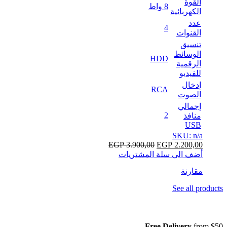
القوة
8 واط
الكهربائية
عدد
4
القنوات
تنسيق
الوسائط
HDD
الرقمية
للفيديو
إدخال
RCA
الصوت
إجمالي
2
منافذ
USB
SKU: n/a
EGP
3.900,00
EGP
2.200,00
أضف الي سلة المشتريات
مقارنة
See all products
Free Delivery
from $50