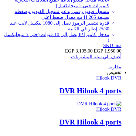
كاميرات حتى 2 ميجابكسل]
مسجل فيديو رقمي يدعم تسجيل الفيديو وضغطه
بصيغة H.265 مع معدل ضغط أعلى
قدرة تشفير الرموز تصل إلى 1080 بيكسل لايت عند
25/30 إطار في الثانية
مدخل كاميرا IP يصل إلى 10-قنوات (حتى 5 ميجابكسل
)
SKU: n/a
EGP
3.195,00
EGP
1.950,00
أضف الي سلة المشتريات
مقارنة
تخفيض
Hilook DVR
DVR Hilook 4 ports
Hilook DVR
DVR Hilook 4 ports