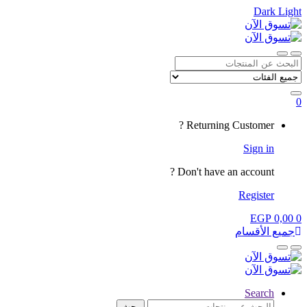
Dark
Light
Skip
Skip
to
to
navigation
content
Close
Open
Search
for:
0
My
Returning Customer ?
Account
Sign in
Don't have an account ?
Register
EGP
0,00
0
جميع الأقسام
Close
Open
Search
البحث
بحث