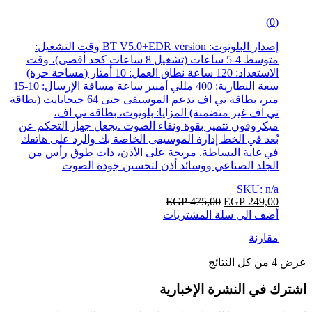
0
(0)
out
of
إصدار البلوتوث: BT V5.0+EDR version وقت التشغيل:
5
متوسط 4-5 ساعات (تشغيل 8 ساعات كحد أقصى)، وقت
الاستعداد: 120 ساعة نطاق العمل: 10 أمتار (مساحة حرة)
سعة البطارية: 400 مللي أمبير ساعة مسافة الإرسال: 10-15
متر، بطاقة تي اف تدعم الموسيقى حتى 64 جيجابايت (بطاقة
تي اف غير متضمنة) المزايا: بلوتوث، بطاقة تي اف،
ميكروفون تتميز بقوة ونقاء الصوت .يجعل جهاز التحكم عن
بُعد في الخط إدارة الموسيقى الخاصة بك والرد على هاتفك
في غاية البساطة. مريحة على الأذن، ذات طوق رأس من
الجلد الصناعي ووسائد أذن لتحسين جودة الصوت
SKU: n/a
EGP
475,00
EGP
249,00
أضف الي سلة المشتريات
مقارنة
عرض ⁦4⁩ من كل النتائج
Brands
اشترك في النشرة الإخبارية
Carousel