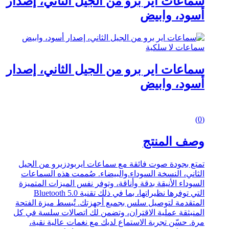
سماعات اير برو من الجيل الثاني، إصدار
أسود، وابيض
سماعات لا سلكية
سماعات اير برو من الجيل الثاني، إصدار
أسود، وابيض
0
(0)
out
of
وصف المنتج
5
تمتع بجودة صوت فائقة مع سماعات ايربودزبرو من الجيل
الثاني، النسخة السوداء.والبيضاء. صُممت هذه السماعات
السوداء الأنيقة بدقة وأناقة، وتوفر نفس الميزات المتميزة
التي توفرها نظيراتها، بما في ذلك تقنية Bluetooth 5.0
المتقدمة لتوصيل سلس بجميع أجهزتك. تُبسط ميزة الفتحة
المنبثقة عملية الاقتران، وتضمن لك اتصالات سلسة في كل
مرة. حسّن تجربة الاستماع لديك مع نغمات عالية نقية،