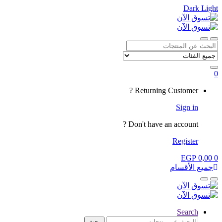
Dark
Light
Skip
Skip
to
to
navigation
content
Close
Open
Search
for:
0
My
Returning Customer ?
Account
Sign in
Don't have an account ?
Register
EGP
0,00
0
جميع الأقسام
Close
Open
Search
البحث
بحث