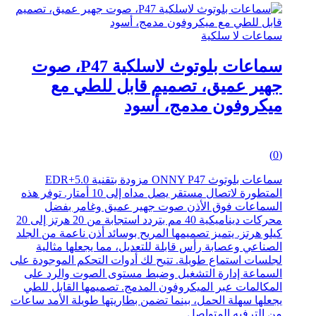
سماعات لا سلكية
سماعات بلوتوث لاسلكية P47، صوت
جهير عميق، تصميم قابل للطي مع
ميكروفون مدمج، أسود
0
(0)
out
of
سماعات بلوتوث ONNY P47 مزودة بتقنية 5.0+EDR
5
المتطورة لاتصال مستقر يصل مداه إلى 10 أمتار. توفر هذه
السماعات فوق الأذن صوت جهير عميق وغامر بفضل
محركات ديناميكية 40 مم بتردد استجابة من 20 هرتز إلى 20
كيلو هرتز. يتميز تصميمها المريح بوسائد أذن ناعمة من الجلد
الصناعي وعصابة رأس قابلة للتعديل، مما يجعلها مثالية
لجلسات استماع طويلة. تتيح لك أدوات التحكم الموجودة على
السماعة إدارة التشغيل وضبط مستوى الصوت والرد على
المكالمات عبر الميكروفون المدمج. تصميمها القابل للطي
يجعلها سهلة الحمل، بينما تضمن بطاريتها طويلة الأمد ساعات
من الترفيه المتواصل.