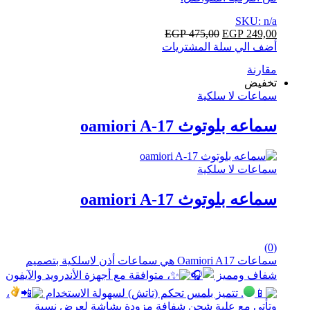
SKU: n/a
EGP
475,00
EGP
249,00
أضف الي سلة المشتريات
مقارنة
تخفيض
سماعات لا سلكية
سماعه بلوتوث oamiori A-17
سماعات لا سلكية
سماعه بلوتوث oamiori A-17
0
(0)
out
سماعات Oamiori A17 هي سماعات أذن لاسلكية بتصميم
of
شفاف ومميز
، متوافقة مع أجهزة الأندرويد والآيفون
5
. تتميز بلمس تحكم (تاتش) لسهولة الاستخدام
،
وتأتي مع علبة شحن شفافة مزودة بشاشة لعرض نسبة