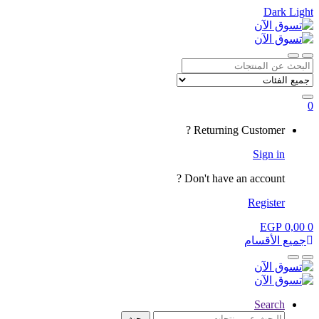
Dark
Light
Skip
Skip
to
to
navigation
content
Close
Open
Search
for:
0
My
Returning Customer ?
Account
Sign in
Don't have an account ?
Register
EGP
0,00
0
جميع الأقسام
Close
Open
Search
البحث
بحث