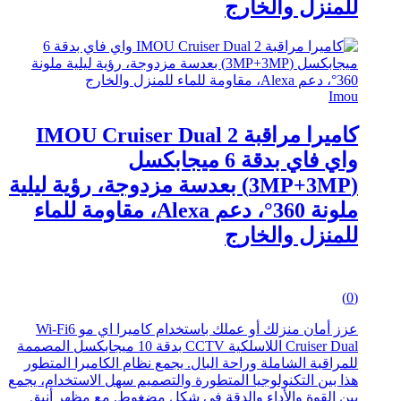
للمنزل والخارج
Imou
كاميرا مراقبة IMOU Cruiser Dual 2
واي فاي بدقة 6 ميجابكسل
(3MP+3MP) بعدسة مزدوجة، رؤية ليلية
ملونة 360°، دعم Alexa، مقاومة للماء
للمنزل والخارج
0
(0)
out
of
عزز أمان منزلك أو عملك باستخدام كاميرا اي مو Wi-Fi6
5
Cruiser Dual اللاسلكية CCTV بدقة 10 ميجابكسل المصممة
للمراقبة الشاملة وراحة البال. يجمع نظام الكاميرا المتطور
هذا بين التكنولوجيا المتطورة والتصميم سهل الاستخدام، يجمع
بين القوة والأداء والدقة في شكل مضغوط. مع مظهر أنيق