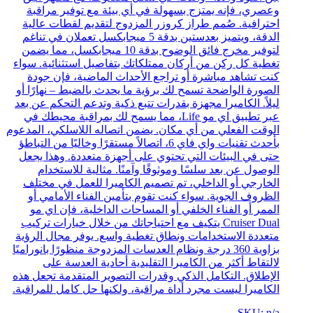
وعصري، فإنه يمتزج بسهولة في أي بيئة مع توفير مراقبة
احترافية. صُمم طراز كروزر المزدوج لتقديم لقطات عالية
الدقة، ويتميز بعدستين بدقة 5 ميجابكسل تعملان في تناغم
لتوفير مخرج فائق الوضوح بدقة 10 ميجابكسل، مما يضمن
تغطية كل ركن من أركان ممتلكاتك بتفاصيل استثنائية. سواء
كنت تشاهد مباشرة أو تراجع الأحداث الماضية، فإن جودة
الصورة الواضحة تسمح لك برؤية ما يحدث بالضبط – نهارًا أو
ليلاً. الكاميرا مجهزة بقدرات تتبع ذكية وتدعم التحكم عن بعد
عبر تطبيق اي مو Life، مما يسمح لك بمراقبة محيطك في
الوقت الفعلي من أي مكان. يضمن اتصاله اللاسلكي، المدعوم
بأحدث تقنيات واي فاي 6، اتصالاً مستقرًا وخاليًا من التباطؤ
حتى في البيئات التي تحتوي على أجهزة متعددة. وهذا يجعل
الوصول عن بعد سلسًا وموثوقًا وآمنًا. مثالية للاستخدام
الخارجي أو الداخلي، تم تصميم الكاميرا للعمل في مختلف
الظروف الجوية. سواء كنت تقوم بتأمين الفناء الأمامي أو
الممر أو الفناء الخلفي أو المساحات الداخلية، فإن اي مو
Cruiser Dual يتكيف مع احتياجاتك من خلال خيارات تركيب
متعددة الاستخدامات ونطاق تغطية واسع. يوفر مجال الرؤية
بزاوية 360 درجة ونظام العدسات المزدوجة منظورًا بانوراميًا
لالتقاط أكثر من الكاميرا التقليدية أحادية العدسة على
الإطلاق. التكامل الذكي وقدرات التصوير المتقدمة تجعل هذه
الكاميرا ليست مجرد أداة مراقبة، ولكنها حل كامل للمراقبة.
SKU: n/a