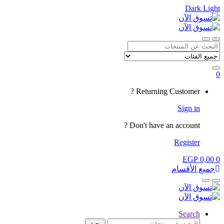
Dark
Light
Skip
Skip
to
to
navigation
content
Close
Open
Search
for:
0
My
Returning Customer ?
Account
Sign in
Don't have an account ?
Register
EGP
0,00
0
جميع الأقسام
Close
Open
Search
البحث
بحث