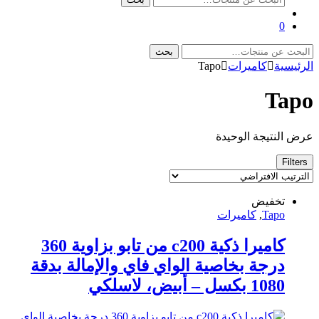
عن:
0
البحث
بحث
عن:
الرئيسية
كاميرات
Tapo
Tapo
عرض النتيجة الوحيدة
Filters
تخفيض
Tapo
,
كاميرات
كاميرا ذكية c200 من تابو بزاوية 360
درجة بخاصية الواي فاي والإمالة بدقة
1080 بكسل – أبيض، لاسلكي