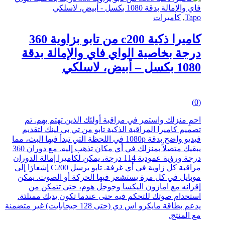
Tapo
,
كاميرات
كاميرا ذكية c200 من تابو بزاوية 360
درجة بخاصية الواي فاي والإمالة بدقة
1080 بكسل – أبيض، لاسلكي
0
(0)
out
of
احمِ منزلك واستمر في مراقبة أولئك الذين تهتم بهم. تم
5
تصميم كاميرا المراقبة الذكية تابو من تي بي لينك لتقديم
فيديو واضح بدقة 1080p في اللحظة التي تبدأ فيها البث، مما
يبقيك متصلاً بمنزلك في أي مكان تذهب إليه. مع دوران 360
درجة ورؤية عمودية 114 درجة، يمكن لكاميرا إمالة الدوران
مراقبة كل زاوية في أي غرفة. تابو يرسل C200 إشعارًا إلى
موبايل في كل مرة يستشعر فيها الحركة أو الصوت. يمكن
إقرانه مع امازون اليكسا وجوجل هوم، حتى تتمكن من
استخدام صوتك للتحكم فيه حتى عندما تكون يديك ممتلئة.
يدعم بطاقة مايكرو اس دي (حتى 128 جيجابايت) غير متضمنة
مع المنتج.