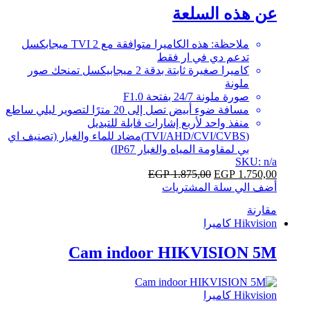
of
عن هذه السلعة
5
ملاحظة: هذه الكاميرا متوافقة مع TVI 2 ميجابكسل
تدعم دي في ار فقط
كاميرا صغيرة ثابتة بدقة 2 ميجابيكسل تمنحك صور
ملونة
صورة ملونة 24/7 بفتحة F1.0
مسافة ضوء أبيض تصل إلى 20 مترًا لتصوير ليلي ساطع
منفذ واحد لأربع إشارات قابلة للتبديل
(TVI/AHD/CVI/CVBS)مضاد للماء والغبار (تصنيف اي
بي لمقاومة المياه والغبار IP67)
SKU: n/a
EGP
1.875,00
EGP
1.750,00
أضف الي سلة المشتريات
مقارنة
Hikvision كاميرا
Cam indoor HIKVISION 5M
Hikvision كاميرا