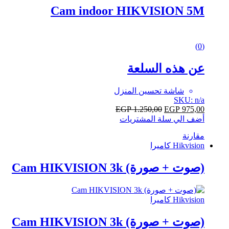
Cam indoor HIKVISION 5M
0
(0)
out
of
عن هذه السلعة
5
شاشة تحسين المنزل
SKU: n/a
EGP
1.250,00
EGP
975,00
أضف الي سلة المشتريات
مقارنة
Hikvision كاميرا
(صوت + صورة) Cam HIKVISION 3k
Hikvision كاميرا
(صوت + صورة) Cam HIKVISION 3k