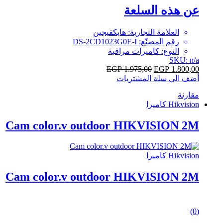
of
عن هذه السلعة
5
العلامة التجارية: هايكفيجين
رقم المصنّع: DS-2CD1023G0E-I
النوع: كاميرات مراقبة
SKU: n/a
EGP
1.975,00
EGP
1.800,00
أضف الي سلة المشتريات
مقارنة
Hikvision كاميرا
Cam color.v outdoor HIKVISION 2M
Hikvision كاميرا
Cam color.v outdoor HIKVISION 2M
0
(0)
out