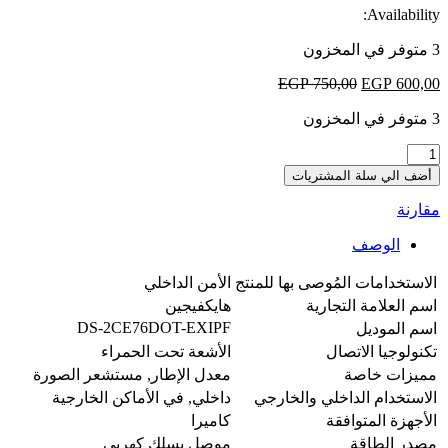
Availability:
3 متوفر في المخزون
EGP
750,00
EGP
600,00
3 متوفر في المخزون
Cam
indoor
أضف الي سلة المشتريات
HIKVISION
2M
مقارنة
quantity
الوصف
الاستخدامات المُوصى بها للمنتج
الأمن الداخلي
اسم العلامة التجارية
هايكفيجين
DS-2CE76DOT-EXIPF
اسم الموديل
تكنولوجيا الاتصال
الأشعة تحت الحمراء
مميزات خاصة
معدل الإطار, مستشعر الصورة
الاستخدام الداخلي والخارجي
داخلي, في الأماكن الخارجية
الأجهزة المتوافقة
كاميرا
مصدر الطاقة
موصل بسلك كهربي