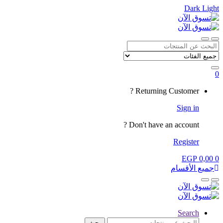
Dark
Light
Skip
Skip
to
to
navigation
content
Close
Open
Search
for:
0
My
Returning Customer ?
Account
Sign in
Don't have an account ?
Register
EGP
0,00
0
جميع الأقسام
Close
Open
Search
البحث
بحث