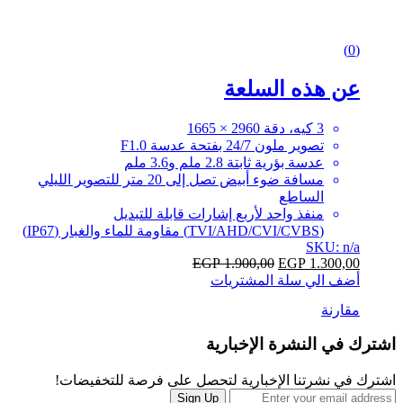
0
(0)
out
of
عن هذه السلعة
5
3 كيه، دقة 2960 × 1665
تصوير ملون 24/7 بفتحة عدسة F1.0
عدسة بؤرية ثابتة 2.8 ملم و3.6 ملم
مسافة ضوء أبيض تصل إلى 20 متر للتصوير الليلي
الساطع
منفذ واحد لأربع إشارات قابلة للتبديل
(TVI/AHD/CVI/CVBS) مقاومة للماء والغبار (IP67)
SKU: n/a
EGP
1.900,00
EGP
1.300,00
أضف الي سلة المشتريات
مقارنة
Brands
اشترك في النشرة الإخبارية
Carousel
اشترك في نشرتنا الإخبارية لتحصل على فرصة للتخفيضات!
Sign Up