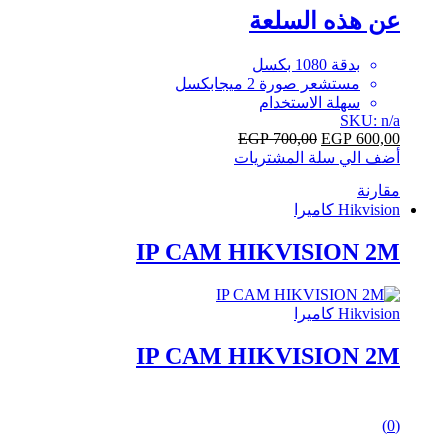
of
عن هذه السلعة
5
بدقة 1080 بكسل
مستشعر صورة 2 ميجابكسل
سهلة الاستخدام
SKU: n/a
EGP
700,00
EGP
600,00
أضف الي سلة المشتريات
مقارنة
Hikvision كاميرا
IP CAM HIKVISION 2M
Hikvision كاميرا
IP CAM HIKVISION 2M
0
(0)
out