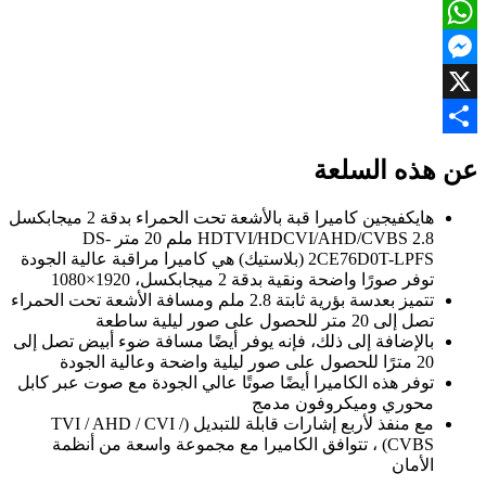
Facebook
WhatsApp
Messenger
X
Share
عن هذه السلعة
هايكفيجين كاميرا قبة بالأشعة تحت الحمراء بدقة 2 ميجابكسل
HDTVI/HDCVI/AHD/CVBS 2.8 ملم 20 متر DS-
2CE76D0T-LPFS (بلاستيك) هي كاميرا مراقبة عالية الجودة
توفر صورًا واضحة ونقية بدقة 2 ميجابكسل، 1920×1080
تتميز بعدسة بؤرية ثابتة 2.8 ملم ومسافة الأشعة تحت الحمراء
تصل إلى 20 متر للحصول على صور ليلية ساطعة
بالإضافة إلى ذلك، فإنه يوفر أيضًا مسافة ضوء أبيض تصل إلى
20 مترًا للحصول على صور ليلية واضحة وعالية الجودة
توفر هذه الكاميرا أيضًا صوتًا عالي الجودة مع صوت عبر كابل
محوري وميكروفون مدمج
مع منفذ لأربع إشارات قابلة للتبديل (TVI / AHD / CVI /
CVBS) ، تتوافق الكاميرا مع مجموعة واسعة من أنظمة
الأمان