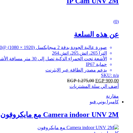
IP Cam UNV 2M
0
(0)
out
of
عن هذه السلعة
5
صورة عالية الجودة بدقة 2 ميجابكسل (1920 × 1080) @30 إطار في الثانية
الترا 265، اتش.265، اتش.264
الأشعة تحت الحمراء الذكية تصل إلى 30 متر مسافة الأشعة تحت الحمراء
حماية IP67
يدعم مصدر الطاقة عبر الايثرنت
SKU: n/a
EGP
1.275,00
EGP
900,00
أضف الي سلة المشتريات
مقارنة
كاميرا يوني فيو
Camera indoor UNV 2M مع مايكروفون