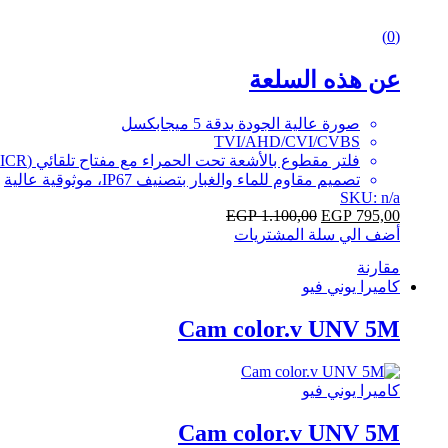
0
(0)
out
of
عن هذه السلعة
5
صورة عالية الجودة بدقة 5 ميجابكسل
TVI/AHD/CVI/CVBS
فلتر مقطوع بالأشعة تحت الحمراء مع مفتاح تلقائي (ICR) 20 متر
تصميم مقاوم للماء والغبار بتصنيف IP67، موثوقية عالية
SKU: n/a
EGP
1.100,00
EGP
795,00
أضف الي سلة المشتريات
مقارنة
كاميرا يوني فيو
Cam color.v UNV 5M
كاميرا يوني فيو
Cam color.v UNV 5M