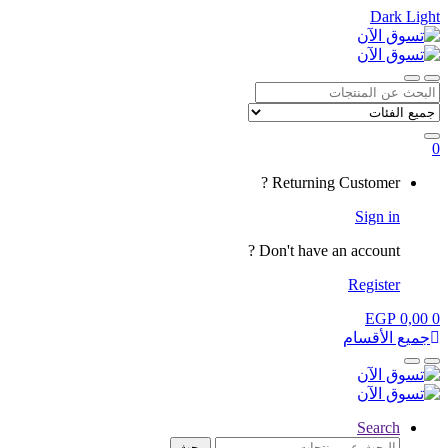
Dark
Light
Skip
Skip
to
to
navigation
content
Close
Open
Search
for:
0
My
Returning Customer ?
Account
Sign in
Don't have an account ?
Register
EGP
0,00
0
جميع الأقسام
Close
Open
Search
البحث
بحث