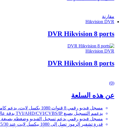
مقارنة
Hikvision DVR
DVR Hikvision 8 ports
Hikvision DVR
DVR Hikvision 8 ports
0
(0)
out
of
عن هذه السلعة
5
مسجل فيديو رقمي 8 قنوات 1080 بكسل لايت، يدعم كاميرات حتى 2 ميجا بكسل من هيكفيجن.
يدعمم التسجيل بصيغ TVI/AHD/CVI/CVBS/IP بدقة عالية، مدخل فيديو [يدعم جميع العلامات التجارية كاميرات حتى 2 ميجابكسل]
مسجل فيديو رقمي يدعم تسجيل الفيديو وضغطه بصيغة H.265 مع معدل ضغط أعلى
قدرة تشفير الرموز تصل إلى 1080 بيكسل لايت عند 25/30 إطار في الثانية