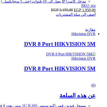
مدخل كاميرا IP يصل إلى 10-قنوات (حتى 5 ميجابكسل )
SKU: n/a
EGP
3.195,00
EGP
1.950,00
أضف الي سلة المشتريات
مقارنة
Hikvision DVR
DVR 8 Port HIKVISION 5M
Hikvision DVR
DVR 8 Port HIKVISION 5M
0
(0)
out
of
عن هذه السلعة
5
مسجل فيديو رقمي اكيو سينس 1U H.265 ميني بعدد 8 قنوات ودقة 1080 بكسل من هيكفيجن