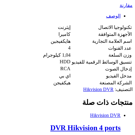
مقارنة
الوصف
تكنولوجيا الاتصال
إيثرنت
الأجهزة المتوافقة
كاميرا
اسم العلامة التجارية
هايكفيجين
4
عدد القنوات
وزن السلعة
1,04 كيلوجرام
HDD
تنسيق الوسائط الرقمية للفيديو
RCA
إدخال الصوت
مدخل الفيديو
اي بي
الشركة المصنعة
هيكفيجن
التصنيف:
Hikvision DVR
منتجات ذات صلة
Hikvision DVR
DVR Hikvision 4 ports