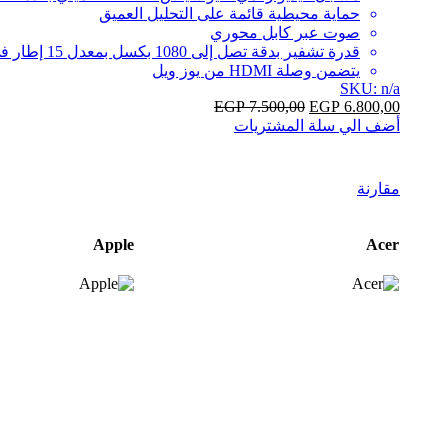
حماية محيطية قائمة على التحليل العميق
صوت عبر كابل محوري
قدرة تشفير بدقة تصل إلى 1080 بكسل بمعدل 15 إطار في الثانية
يتضمن وصلة HDMI من يوز ويل
SKU: n/a
EGP
7.500,00
EGP
6.800,00
أضف الي سلة المشتريات
مقارنة
Brands
Apple
Acer
Carousel