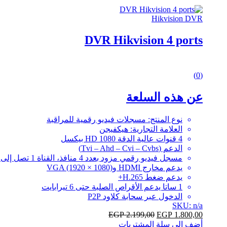
Hikvision DVR
DVR Hikvision 4 ports
0
(0)
out
of
عن هذه السلعة
5
نوع المنتج: مسجلات فيديو رقمية للمراقبة
العلامة التجارية: هيكفيجن
4 قنوات عالية الدقة HD 1080 بيكسل
الدعم (Tvi – Ahd – Cvi – Cvbs)
مسجل فيديو رقمي مزود بعدد 4 منافذ، القناة 1 تصل إلى 3 ميجابيكسل عند 12 إطار في الثانية
يدعم مخارج HDMI وVGA (1920 × 1080)
يدعم ضغط H.265+
1 ساتا يدعم الأقراص الصلبة حتى 6 تيرابايت
الدخول عبر سحابة كلاود P2P
SKU: n/a
EGP
2.199,00
EGP
1.800,00
أضف الي سلة المشتريات