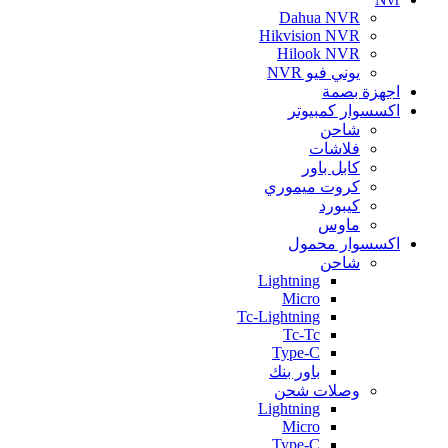
Dahua NVR
Hikvision NVR
Hilook NVR
يوني فيو NVR
اجهزة بصمة
اكسسوار كمبيوتر
شاحن
فلاشات
كابل باور
كروت ميموري
كيبورد
ماوس
اكسسوار محمول
شاحن
Lightning
Micro
Tc-Lightning
Tc-Tc
Type-C
باور بنك
وصلات شحن
Lightning
Micro
Type-C