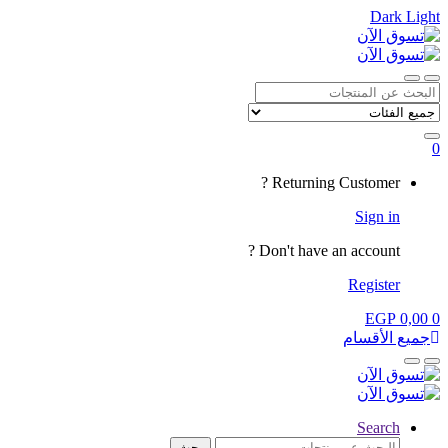
Dark
Light
Skip
Skip
to
to
navigation
content
Close
Open
Search
for:
0
My
Returning Customer ?
Account
Sign in
Don't have an account ?
Register
EGP
0,00
0
جميع الأقسام
Close
Open
Search
البحث
بحث