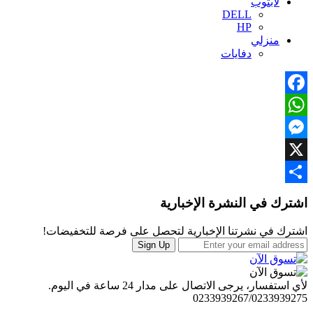
لابتوب
DELL
HP
منزلي
دفايات
Facebook
WhatsApp
Messenger
X
Brands
Share
اشترك في النشرة الإخبارية
Carousel
اشترك في نشرتنا الإخبارية لتحصل على فرصة للتخفيضات!
Sign Up
لأي استفسار، يرجى الاتصال على مدار 24 ساعة في اليوم.
0233939267/0233939275