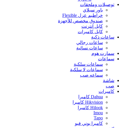
توصيلات وملحقات
باور سبلاي
خراطيم عزل Flexible
صندوق مخصص للأجهزة
كابل انترنت
كابل كاميرات
ساعات ذكية
ساعات رجالي
ساعات نسائية
سمارت هوم
سماعات
سماعات سلكية
سماعات لا سلكية
سماعه صب
شاشة
صب
كاميرات
Dahua كاميرا
Hikvision كاميرا
Hilook كاميرا
Imou
Tapo
كاميرا يوني فيو