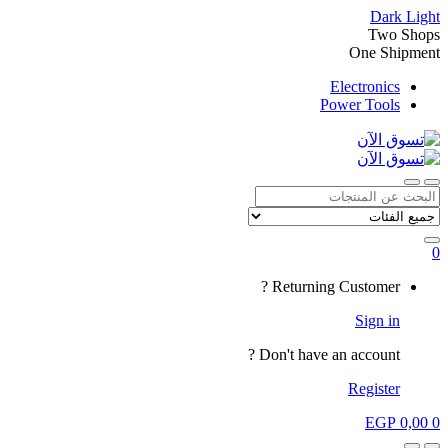
Dark
Light
Two Shops
One Shipment
Electronics
Power Tools
Close
Open
Search
for:
0
My
Returning Customer ?
Account
Sign in
Don't have an account ?
Register
EGP
0,00
0