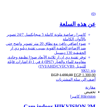
0
(0)
out
of
عن هذه السلعة
5
كاميرا رصاصة ملونة كاملة 5 ميجابكسل 24/7 تصوير
بالألوان الكاملة
ضوء إضافي دافئ مع نطاق 20 متر تصوير واضح حتى
ضد الإضاءة الخلفية القوية بسبب تقنية دبليو دي ار
الحقيقية 130 ديسيبل
توفر تقنية دي ان ار ثلاثية الأبعاد صورًا نظيفة وحادة،
مقاومة للماء والغبار (IP67) 4 في 1 (4 إشارات قابلة
للتبديل TVI/AHD/CVI/CVBS)
SKU: n/a
EGP
1.690,00
EGP
1.300,00
أضف الي سلة المشتريات
مقارنة
تخفيض
Hikvision كاميرا
Cam indoor HIKVISION 2M