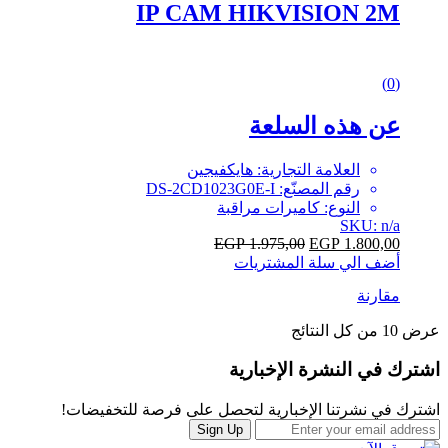
IP CAM HIKVISION 2M
0
(0)
out
of
عن هذه السلعة
5
العلامة التجارية: هايكفيجين
رقم المصنّع: DS-2CD1023G0E-I
النوع: كاميرات مراقبة
SKU: n/a
EGP
1.975,00
EGP
1.800,00
أضف الي سلة المشتريات
مقارنة
عرض ⁦10⁩ من كل النتائج
Brands
اشترك في النشرة الإخبارية
Carousel
اشترك في نشرتنا الإخبارية لتحصل على فرصة للتخفيضات!
Sign Up