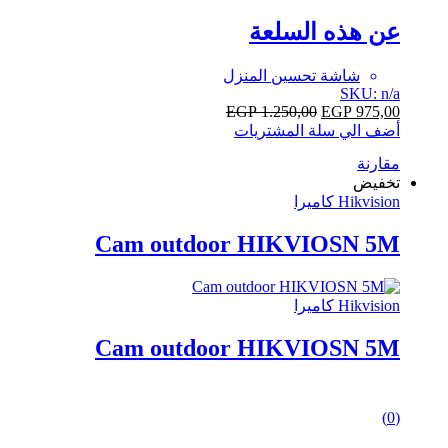
out
of
عن هذه السلعة
5
شاشة تحسين المنزل
SKU: n/a
EGP
1.250,00
EGP
975,00
أضف الي سلة المشتريات
مقارنة
تخفيض
Hikvision كاميرا
Cam outdoor HIKVIOSN 5M
Hikvision كاميرا
Cam outdoor HIKVIOSN 5M
0
(0)
out
of