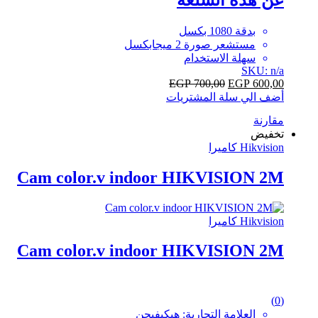
5
بدقة 1080 بكسل
مستشعر صورة 2 ميجابكسل
سهلة الاستخدام
SKU: n/a
EGP
700,00
EGP
600,00
أضف الي سلة المشتريات
مقارنة
تخفيض
Hikvision كاميرا
Cam color.v indoor HIKVISION 2M
Hikvision كاميرا
Cam color.v indoor HIKVISION 2M
0
(0)
out
العلامة التجارية: هيكيفيجن