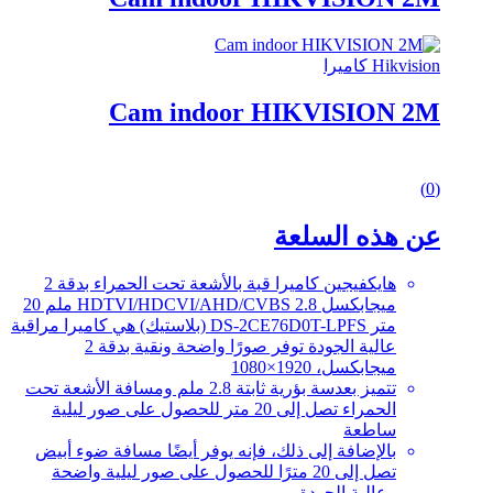
Hikvision كاميرا
Cam indoor HIKVISION 2M
0
(0)
out
of
عن هذه السلعة
5
هايكفيجين كاميرا قبة بالأشعة تحت الحمراء بدقة 2
ميجابكسل HDTVI/HDCVI/AHD/CVBS 2.8 ملم 20
متر DS-2CE76D0T-LPFS (بلاستيك) هي كاميرا مراقبة
عالية الجودة توفر صورًا واضحة ونقية بدقة 2
ميجابكسل، 1920×1080
تتميز بعدسة بؤرية ثابتة 2.8 ملم ومسافة الأشعة تحت
الحمراء تصل إلى 20 متر للحصول على صور ليلية
ساطعة
بالإضافة إلى ذلك، فإنه يوفر أيضًا مسافة ضوء أبيض
تصل إلى 20 مترًا للحصول على صور ليلية واضحة
وعالية الجودة