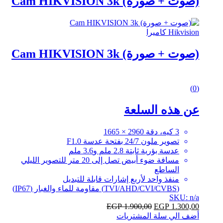
(صوت + صورة) Cam HIKVISION 3k
Hikvision كاميرا
(صوت + صورة) Cam HIKVISION 3k
0
(0)
out
of
عن هذه السلعة
5
3 كيه، دقة 2960 × 1665
تصوير ملون 24/7 بفتحة عدسة F1.0
عدسة بؤرية ثابتة 2.8 ملم و3.6 ملم
مسافة ضوء أبيض تصل إلى 20 متر للتصوير الليلي
الساطع
منفذ واحد لأربع إشارات قابلة للتبديل
(TVI/AHD/CVI/CVBS) مقاومة للماء والغبار (IP67)
SKU: n/a
EGP
1.900,00
EGP
1.300,00
أضف الي سلة المشتريات