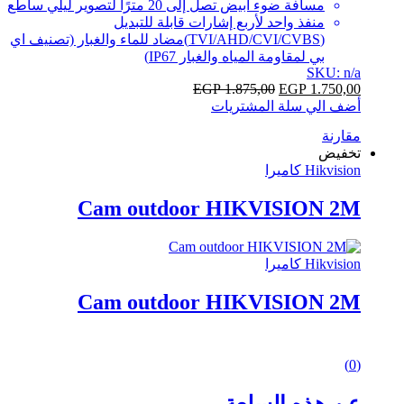
مسافة ضوء أبيض تصل إلى 20 مترًا لتصوير ليلي ساطع
منفذ واحد لأربع إشارات قابلة للتبديل
(TVI/AHD/CVI/CVBS)مضاد للماء والغبار (تصنيف اي
بي لمقاومة المياه والغبار IP67)
SKU: n/a
EGP
1.875,00
EGP
1.750,00
أضف الي سلة المشتريات
مقارنة
تخفيض
Hikvision كاميرا
Cam outdoor HIKVISION 2M
Hikvision كاميرا
Cam outdoor HIKVISION 2M
0
(0)
out
of
عن هذه السلعة