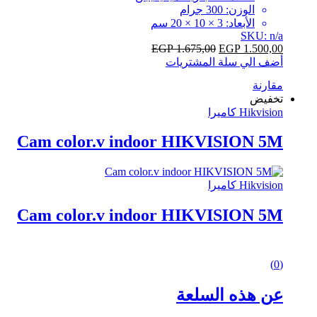
of
الوزن: 300 جرام
5
الأبعاد: 3 × 10 × 20 سم
SKU: n/a
EGP
1.675,00
EGP
1.500,00
أضف الي سلة المشتريات
مقارنة
تخفيض
Hikvision كاميرا
Cam color.v indoor HIKVISION 5M
Hikvision كاميرا
Cam color.v indoor HIKVISION 5M
0
(0)
out
of
عن هذه السلعة
5