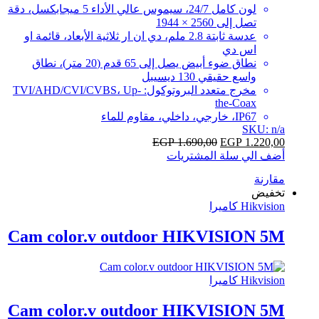
لون كامل 24/7، سيموس عالي الأداء 5 ميجابكسل، دقة
تصل إلى 2560 × 1944
عدسة ثابتة 2.8 ملم، دي ان ار ثلاثية الأبعاد، قائمة او
اس دي
نطاق ضوء أبيض يصل إلى 65 قدم (20 متر)، نطاق
واسع حقيقي 130 ديسيبل
مخرج متعدد البروتوكول: TVI/AHD/CVI/CVBS، Up-
the-Coax
IP67، خارجي، داخلي، مقاوم للماء
SKU: n/a
EGP
1.690,00
EGP
1.220,00
أضف الي سلة المشتريات
مقارنة
تخفيض
Hikvision كاميرا
Cam color.v outdoor HIKVISION 5M
Hikvision كاميرا
Cam color.v outdoor HIKVISION 5M