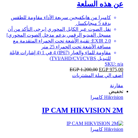
عن هذه السلعة
5
كاميرا من هايكفيجين سريعة الأداء مقاومة للطقس
بدقة 5 ميجابكسل
نقل الصوت عبر الكابل المحوري [يرجى التأكد من أن
مسجل الفيديو الرقمي يدعم مدخل الصوت المحوري]
EXIR 2.0: تقنية الأشعة تحت الحمراء المتقدمة مع
مسافة الأشعة تحت الحمراء 25 متر
مقاومة للماء والغبار (IP67) 4 في 1 (4 إشارات قابلة
للتبديل TVI/AHD/CVI/CVBS)
SKU: n/a
EGP
1.200,00
EGP
975,00
أضف الي سلة المشتريات
مقارنة
تخفيض
Hikvision كاميرا
IP CAM HIKVISION 2M
Hikvision كاميرا