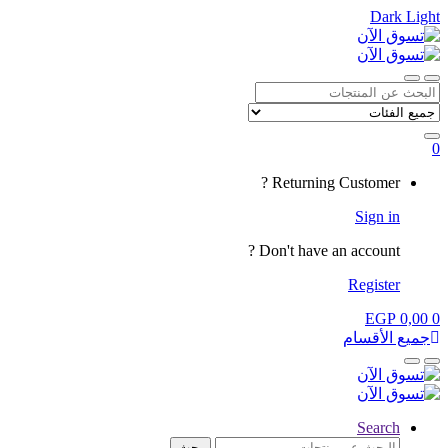
Dark
Light
Skip
Skip
to
to
navigation
content
Close
Open
Search
for:
0
My
Returning Customer ?
Account
Sign in
Don't have an account ?
Register
EGP
0,00
0
جميع الأقسام
Close
Open
Search
البحث
بحث